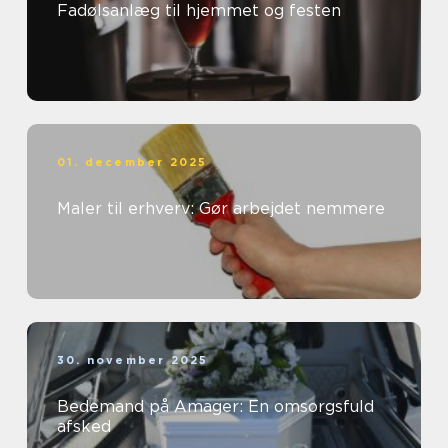
Fadølsanlæg til hjemmet og festen
01. december 2025
Maler til erhverv: Gør arbejdet nemmere
30. november 2025
Bedemand på Amager: En omsorgsfuld
afsked