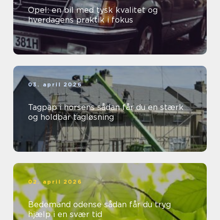
Opel: en bil med tysk kvalitet og
hverdagens praktik i fokus
03. april 2026
Tagpap i horsens sådan får du en stærk
og holdbar tagløsning
02. april 2026
Bedemand odense sådan får du tryg
hjælp i en svær tid