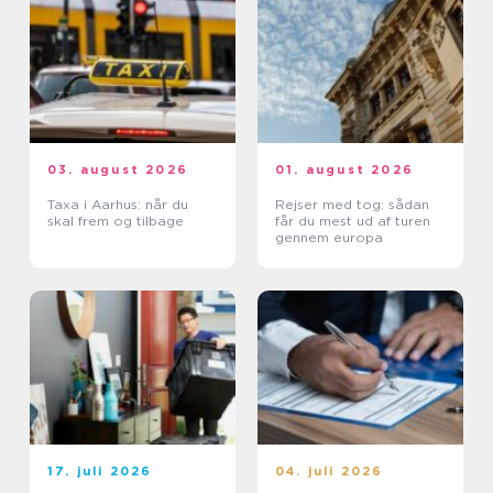
03. august 2026
01. august 2026
Taxa i Aarhus: når du
Rejser med tog: sådan
skal frem og tilbage
får du mest ud af turen
gennem europa
17. juli 2026
04. juli 2026