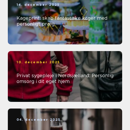
14. december 2025
Kageprint: skab fantastiske kager med
personligt præg
10. december 2025
Privat sygepleje i Nordsjælland: Personlig
omsorg i dit eget hjem
04. december 2025