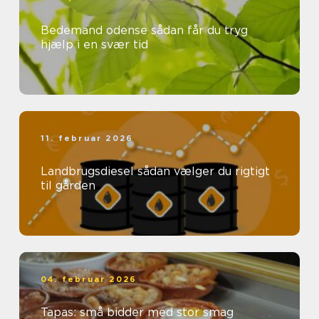
Bedemand odense sådan får du tryg
hjælp i en svær tid
11. februar 2026
Landbrugsdiesel sådan vælger du rigtigt
til gården
04. februar 2026
Tapas: små bidder med stor smag