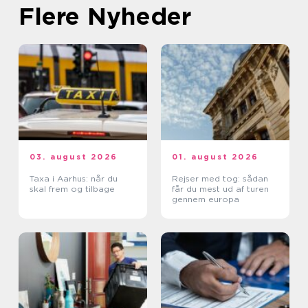
Flere Nyheder
03. august 2026
01. august 2026
Taxa i Aarhus: når du
Rejser med tog: sådan
skal frem og tilbage
får du mest ud af turen
gennem europa