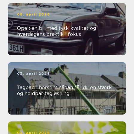
08. april 2026
Opel: en bil med tysk kvalitet og
hverdagens praktik i fokus
03. april 2026
Tagpap i horsens sådan får du en stærk
og holdbar tagløsning
02. april 2026