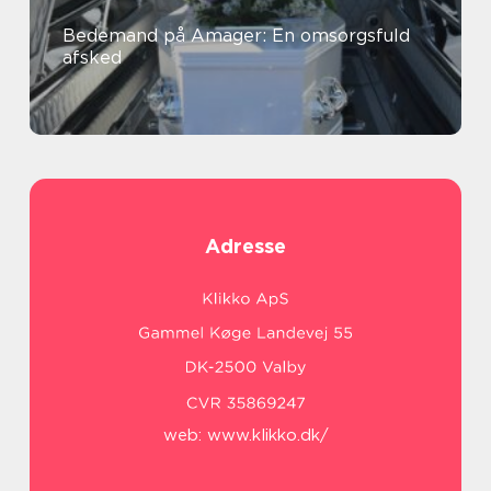
Bedemand på Amager: En omsorgsfuld
afsked
Adresse
web:
www.klikko.dk/