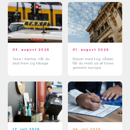
03. august 2026
01. august 2026
Taxa i Aarhus: når du
Rejser med tog: sådan
skal frem og tilbage
får du mest ud af turen
gennem europa
17. juli 2026
04. juli 2026