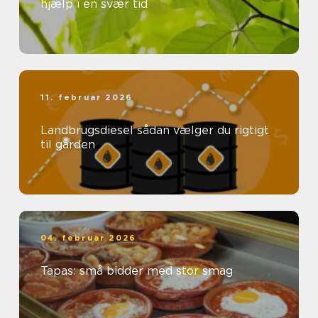
hjælp i en svær tid
11. februar 2026
Landbrugsdiesel sådan vælger du rigtigt
til gården
04. februar 2026
Tapas: små bidder med stor smag