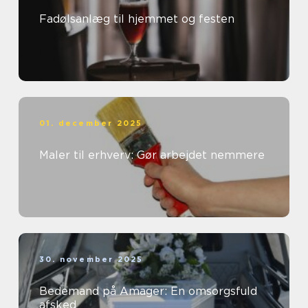
Fadølsanlæg til hjemmet og festen
01. december 2025
Maler til erhverv: Gør arbejdet nemmere
30. november 2025
Bedemand på Amager: En omsorgsfuld
afsked