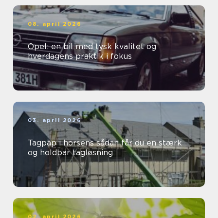
08. april 2026
Opel: en bil med tysk kvalitet og
hverdagens praktik i fokus
03. april 2026
Tagpap i horsens sådan får du en stærk
og holdbar tagløsning
02. april 2026