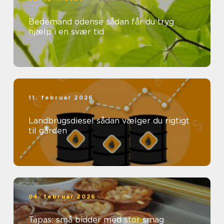
Bedemand odense sådan får du tryg
hjælp i en svær tid
11. februar 2026
Landbrugsdiesel sådan vælger du rigtigt
til gården
04. februar 2026
Tapas: små bidder med stor smag