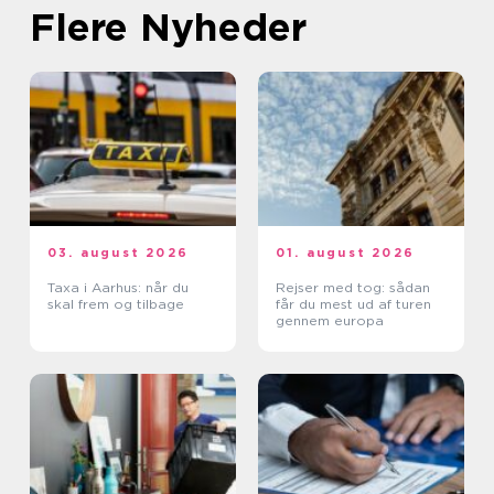
Flere Nyheder
03. august 2026
01. august 2026
Taxa i Aarhus: når du
Rejser med tog: sådan
skal frem og tilbage
får du mest ud af turen
gennem europa