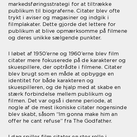
markedsføringsstrategi for at tiltrække
publikum til biograferne. Citater blev ofte
trykt i aviser og magasiner og indgik i
filmplakater. Dette gjorde det lettere for
publikum at blive opmærksomme på filmene
og deres unikke sælgende punkter.
I løbet af 1950’erne og 1960’erne blev film
citater mere fokuserede på de karakterer og
skuespillere, der optrådte i filmene. Citater
blev brugt som en måde at opbygge en
identitet for både karakteren og
skuespilleren, og de hjalp med at skabe en
stærk forbindelse mellem publikum og
filmen. Det var også i denne periode, at
nogle af de mest ikoniske citater nogensinde
blev skabt, såsom “Im gonna make him an
offer he cant refuse” fra The Godfather.
I dag spiller film citater en stor rolle i