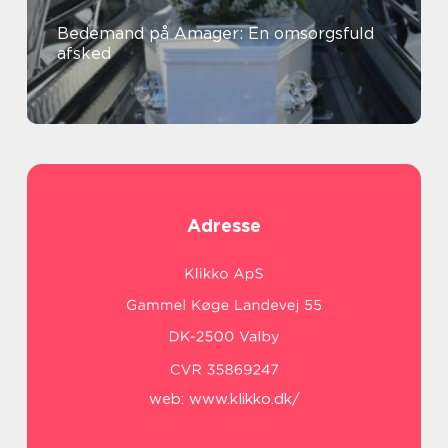
Bedemand på Amager: En omsorgsfuld
afsked
Adresse
web:
www.klikko.dk/