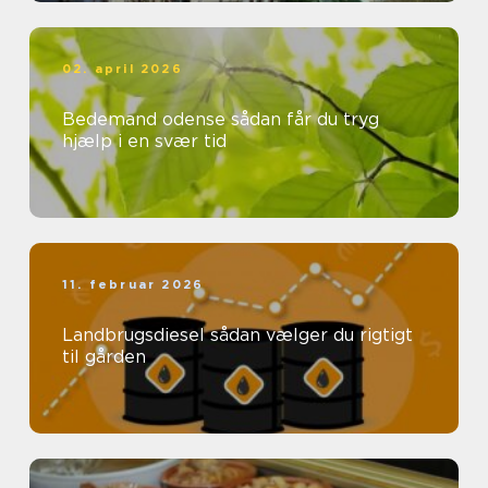
02. april 2026
Bedemand odense sådan får du tryg
hjælp i en svær tid
11. februar 2026
Landbrugsdiesel sådan vælger du rigtigt
til gården