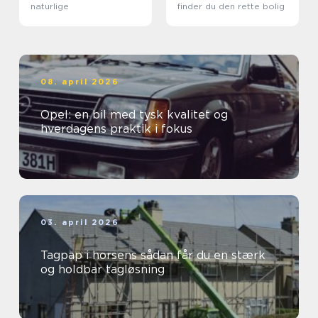
naturlige
finder du den rette bolig
08. april 2026
Opel: en bil med tysk kvalitet og
hverdagens praktik i fokus
03. april 2026
Tagpap i horsens sådan får du en stærk
og holdbar tagløsning