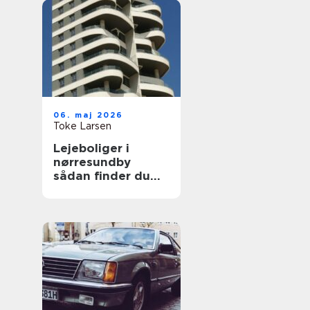
06. maj 2026
Toke Larsen
Lejeboliger i
nørresundby
sådan finder du
den rette bolig