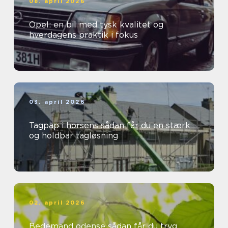
08. april 2026
Opel: en bil med tysk kvalitet og
hverdagens praktik i fokus
03. april 2026
Tagpap i horsens sådan får du en stærk
og holdbar tagløsning
02. april 2026
Bedemand odense sådan får du tryg