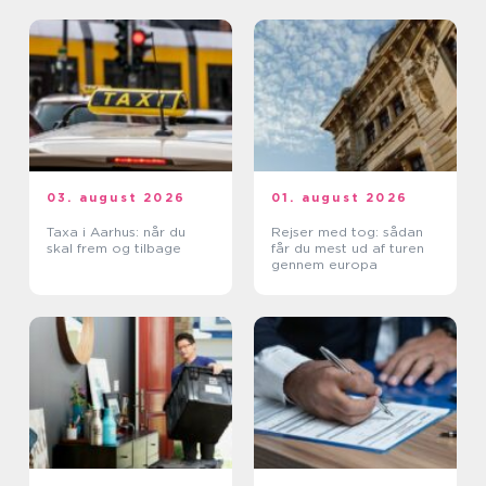
03. august 2026
01. august 2026
Taxa i Aarhus: når du
Rejser med tog: sådan
skal frem og tilbage
får du mest ud af turen
gennem europa