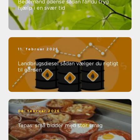
Bedemand odense sådan får du tryg
hjælp i en svær tid
11. februar 2026
Landbrugsdiesel sådan vælger du rigtigt
til gården
04. februar 2026
Tapas: små bidder med stor smag