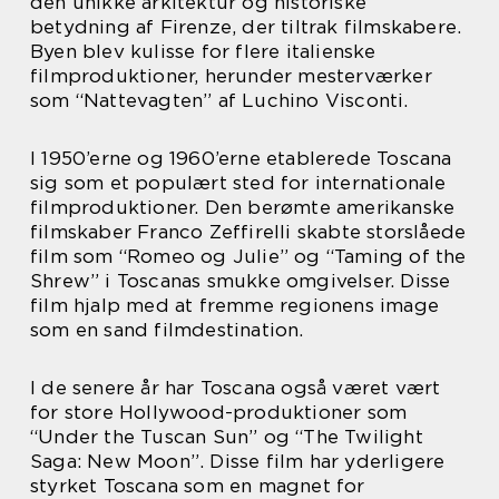
den unikke arkitektur og historiske
betydning af Firenze, der tiltrak filmskabere.
Byen blev kulisse for flere italienske
filmproduktioner, herunder mesterværker
som “Nattevagten” af Luchino Visconti.
I 1950’erne og 1960’erne etablerede Toscana
sig som et populært sted for internationale
filmproduktioner. Den berømte amerikanske
filmskaber Franco Zeffirelli skabte storslåede
film som “Romeo og Julie” og “Taming of the
Shrew” i Toscanas smukke omgivelser. Disse
film hjalp med at fremme regionens image
som en sand filmdestination.
I de senere år har Toscana også været vært
for store Hollywood-produktioner som
“Under the Tuscan Sun” og “The Twilight
Saga: New Moon”. Disse film har yderligere
styrket Toscana som en magnet for