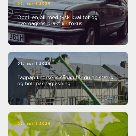
08. april 2026
Opel: en bil med tysk kvalitet og
hverdagens praktik i fokus
03. april 2026
Tagpap i horsens sådan får du en stærk
og holdbar tagløsning
02. april 2026