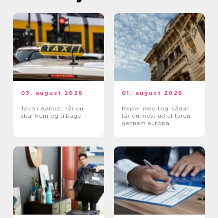
03. august 2026
01. august 2026
Taxa i Aarhus: når du
Rejser med tog: sådan
skal frem og tilbage
får du mest ud af turen
gennem europa