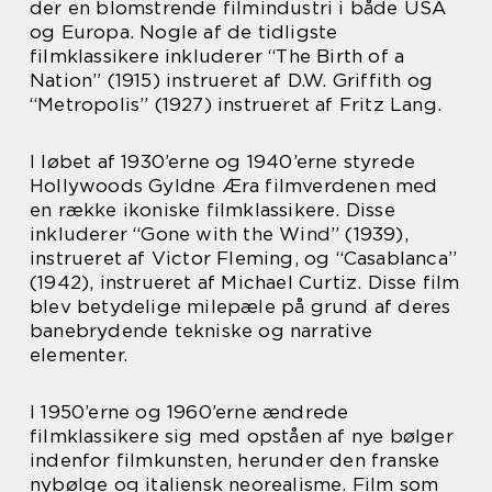
der en blomstrende filmindustri i både USA
og Europa. Nogle af de tidligste
filmklassikere inkluderer “The Birth of a
Nation” (1915) instrueret af D.W. Griffith og
“Metropolis” (1927) instrueret af Fritz Lang.
I løbet af 1930’erne og 1940’erne styrede
Hollywoods Gyldne Æra filmverdenen med
en række ikoniske filmklassikere. Disse
inkluderer “Gone with the Wind” (1939),
instrueret af Victor Fleming, og “Casablanca”
(1942), instrueret af Michael Curtiz. Disse film
blev betydelige milepæle på grund af deres
banebrydende tekniske og narrative
elementer.
I 1950’erne og 1960’erne ændrede
filmklassikere sig med opståen af nye bølger
indenfor filmkunsten, herunder den franske
nybølge og italiensk neorealisme. Film som