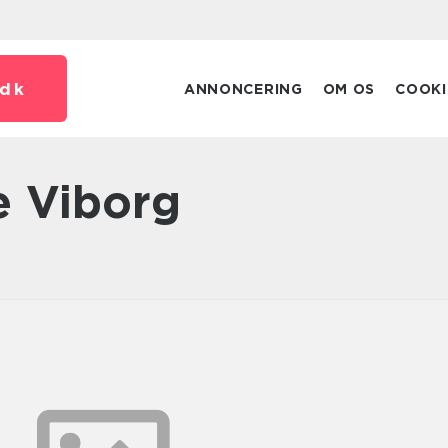
dk
ANNONCERING
OM OS
COOKI
eje Viborg