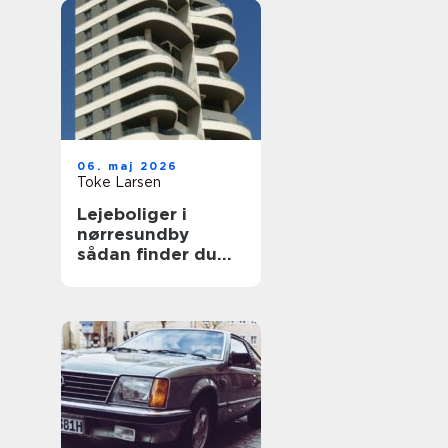
06. maj 2026
Toke Larsen
Lejeboliger i
nørresundby
sådan finder du
den rette bolig