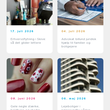
17. juli 2026
04. juli 2026
Erhvervsflytning i Skive:
Advokat billund juridisk
så det glider lettere
hjælp til familier og
boligejere
08. juni 2026
06. maj 2026
Gele negle stærke,
Lejeboliger i
holdbare og stadig
nørresundby sådan