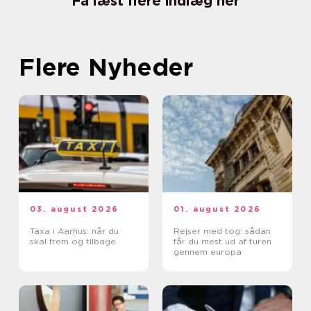
Få læst flere indlæg her
Flere Nyheder
03. august 2026
01. august 2026
Taxa i Aarhus: når du
Rejser med tog: sådan
skal frem og tilbage
får du mest ud af turen
gennem europa