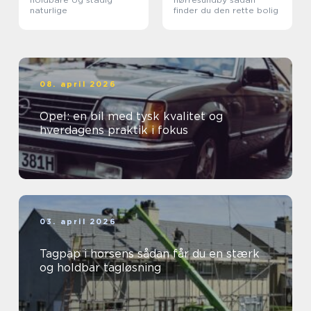
naturlige
finder du den rette bolig
08. april 2026
Opel: en bil med tysk kvalitet og
hverdagens praktik i fokus
03. april 2026
Tagpap i horsens sådan får du en stærk
og holdbar tagløsning