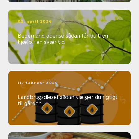
02. april 2026
Bedemand odense sådan får du tryg
hjælp i en svær tid
11. februar 2026
Landbrugsdiesel sådan vælger du rigtigt
til gården