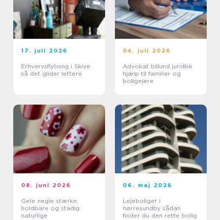
17. juli 2026
04. juli 2026
Erhvervsflytning i Skive:
Advokat billund juridisk
så det glider lettere
hjælp til familier og
boligejere
08. juni 2026
06. maj 2026
Gele negle stærke,
Lejeboliger i
holdbare og stadig
nørresundby sådan
naturlige
finder du den rette bolig