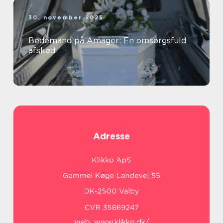
30. november 2025
Bedemand på Amager: En omsorgsfuld
afsked
Adresse
web:
www.klikko.dk/