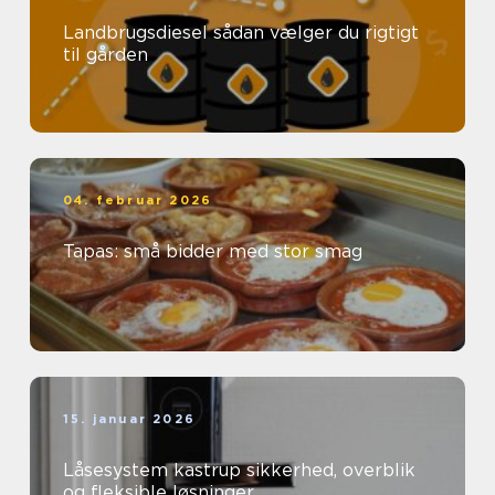
Landbrugsdiesel sådan vælger du rigtigt
til gården
04. februar 2026
Tapas: små bidder med stor smag
15. januar 2026
Låsesystem kastrup sikkerhed, overblik
og fleksible løsninger