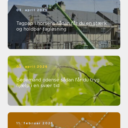
03. april 2026
Tagpap i horsens sådan får du en stærk
og holdbar tagløsning
02. april 2026
Bedemand odense sådan får du tryg
hjælp i en svær tid
11. februar 2026