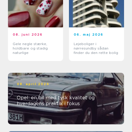
08. juni 2026
06. maj 2026
Gele negle stærke,
Lejeboliger i
holdbare og stadig
nørresundby sådan
naturlige
finder du den rette bolig
08. april 2026
Opel: en bil med tysk kvalitet og
hverdagens praktik i fokus