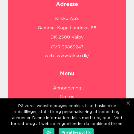
Adresse
web:
www.klikko.dk/
Menu
Annoncering
Om os
Cookies
På vores website bruges cookies til at huske dine
indstillinger, statistik og personalisering af indhold og
Kontakt os
annoncer. Denne information deles med tredjepart. Ved
Sitemap
fortsat brug af websiden godkender du cookiepolitikken.
Ok
Privatlivspolitik