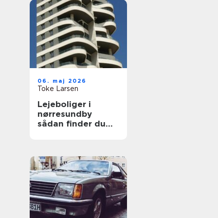
06. maj 2026
Toke Larsen
Lejeboliger i
nørresundby
sådan finder du
den rette bolig