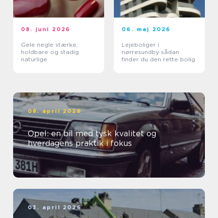
08. juni 2026
06. maj 2026
Gele negle stærke,
Lejeboliger i
holdbare og stadig
nørresundby sådan
naturlige
finder du den rette bolig
08. april 2026
Opel: en bil med tysk kvalitet og
hverdagens praktik i fokus
03. april 2026