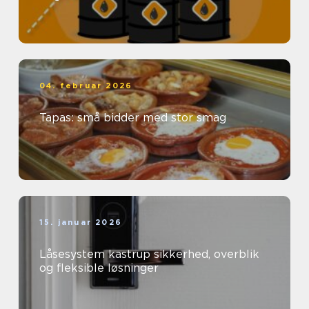
04. februar 2026
Tapas: små bidder med stor smag
15. januar 2026
Låsesystem kastrup sikkerhed, overblik
og fleksible løsninger