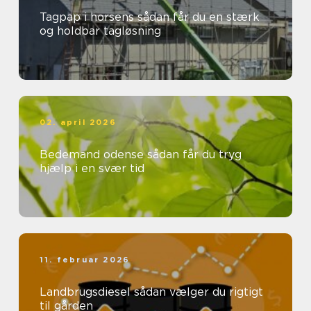
Tagpap i horsens sådan får du en stærk
og holdbar tagløsning
02. april 2026
Bedemand odense sådan får du tryg
hjælp i en svær tid
11. februar 2026
Landbrugsdiesel sådan vælger du rigtigt
til gården