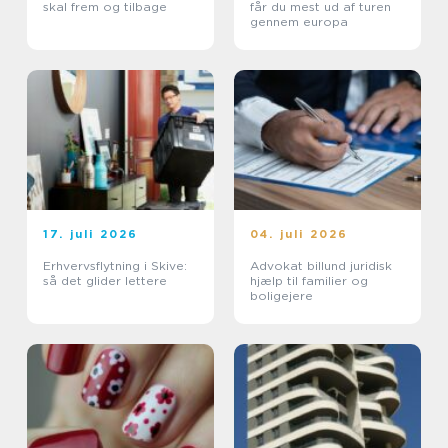
skal frem og tilbage
får du mest ud af turen
gennem europa
17. juli 2026
04. juli 2026
Erhvervsflytning i Skive:
Advokat billund juridisk
så det glider lettere
hjælp til familier og
boligejere