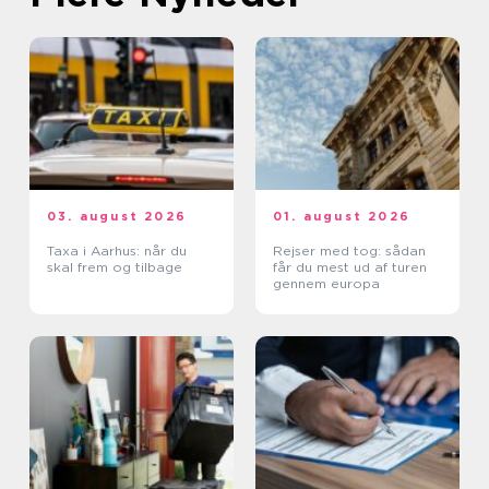
03. august 2026
01. august 2026
Taxa i Aarhus: når du
Rejser med tog: sådan
skal frem og tilbage
får du mest ud af turen
gennem europa