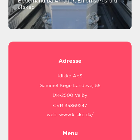
Bedemand på Amager: En omsorgsfuld
afsked
Adresse
web:
www.klikko.dk/
Menu