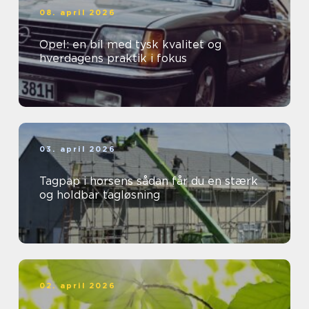
08. april 2026
Opel: en bil med tysk kvalitet og
hverdagens praktik i fokus
03. april 2026
Tagpap i horsens sådan får du en stærk
og holdbar tagløsning
02. april 2026