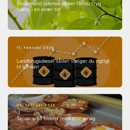
Bedemand odense sådan får du tryg
hjælp i en svær tid
11. februar 2026
Landbrugsdiesel sådan vælger du rigtigt
til gården
04. februar 2026
Tapas: små bidder med stor smag