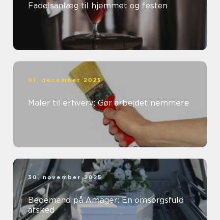
Fadølsanlæg til hjemmet og festen
01. december 2025
Maler til erhverv: Gør arbejdet nemmere
30. november 2025
Bedemand på Amager: En omsorgsfuld
afsked