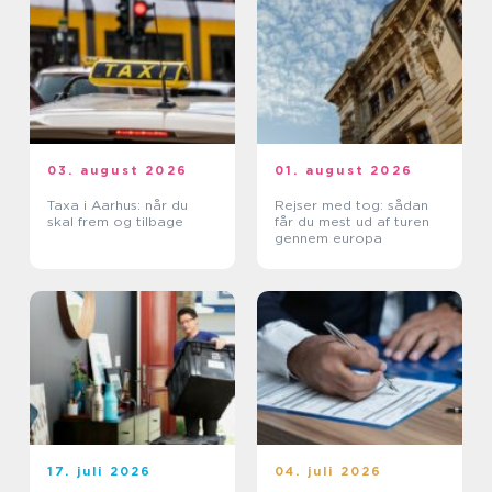
03. august 2026
01. august 2026
Taxa i Aarhus: når du
Rejser med tog: sådan
skal frem og tilbage
får du mest ud af turen
gennem europa
17. juli 2026
04. juli 2026