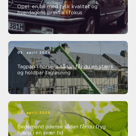
Opel: en bil med tysk kvalitet og
hverdagens praktik i fokus
03. april 2026
Tagpap i horsens sådan får du en stærk
og holdbar tagløsning
02. april 2026
Bedemand odense sådan får du tryg
hjælp i en svær tid