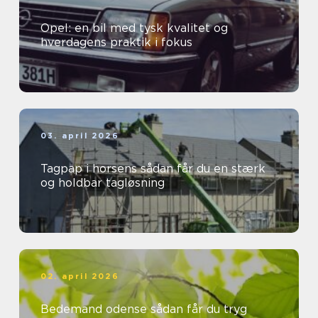
Opel: en bil med tysk kvalitet og
hverdagens praktik i fokus
03. april 2026
Tagpap i horsens sådan får du en stærk
og holdbar tagløsning
02. april 2026
Bedemand odense sådan får du tryg