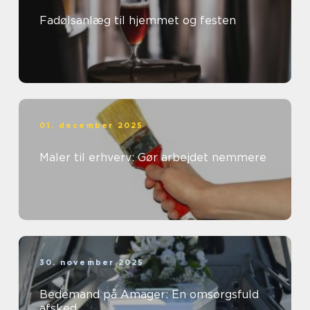
Fadølsanlæg til hjemmet og festen
01. december 2025
Maler til erhverv: Gør arbejdet nemmere
30. november 2025
Bedemand på Amager: En omsorgsfuld
afsked