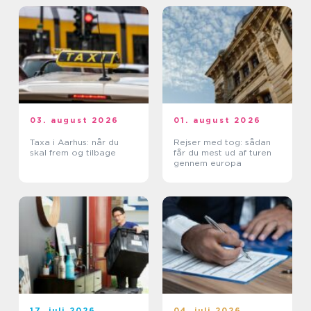
03. august 2026
01. august 2026
Taxa i Aarhus: når du
Rejser med tog: sådan
skal frem og tilbage
får du mest ud af turen
gennem europa
17. juli 2026
04. juli 2026