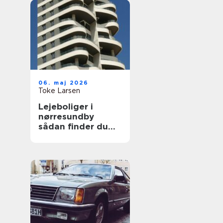
06. maj 2026
Toke Larsen
Lejeboliger i
nørresundby
sådan finder du
den rette bolig