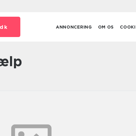
dk
ANNONCERING
OM OS
COOKI
jælp