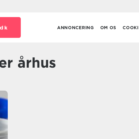
dk
ANNONCERING
OM OS
COOKI
ser århus