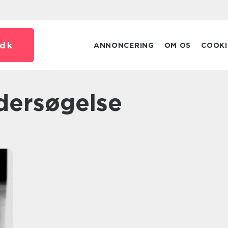
dk
ANNONCERING
OM OS
COOKI
dersøgelse