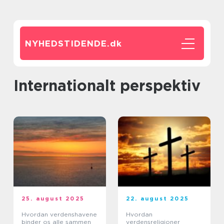
NYHEDSTIDENDE.
dk
Internationalt perspektiv
25. august 2025
22. august 2025
Hvordan verdenshavene
Hvordan
binder os alle sammen
verdensreligioner