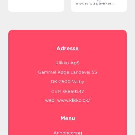
mødes og påvirker
hinanden
Adresse
web:
www.klikko.dk/
Menu
Annoncering